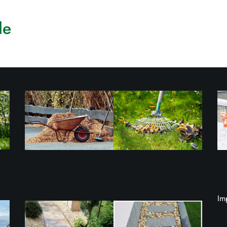
de
Im